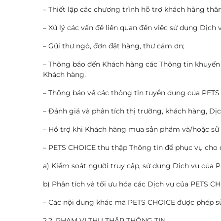
– Thiết lập các chương trình hỗ trợ khách hàng thâ
– Xử lý các vấn đề liên quan đến việc sử dụng Dịc
– Gửi thư ngỏ, đơn đặt hàng, thư cảm ơn;
– Thông báo đến Khách hàng các Thông tin khuyến m
Khách hàng.
– Thông báo về các thông tin tuyển dụng của PET
– Đánh giá và phân tích thị trường, khách hàng, D
– Hỗ trợ khi Khách hàng mua sản phẩm và/hoặc sử
– PETS CHOICE thu thập Thông tin để phục vụ cho 
a) Kiểm soát người truy cập, sử dụng Dịch vụ của 
b) Phân tích và tối ưu hóa các Dịch vụ của PETS C
– Các nội dung khác mà PETS CHOICE được phép sử 
2.2. PHẠM VI THU THẬP THÔNG TIN