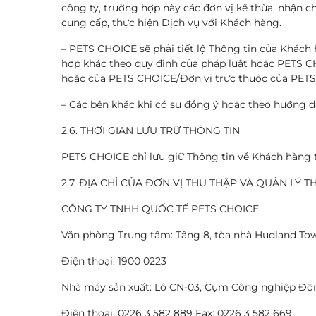
công ty, trường hợp này các đơn vị kế thừa, nhận
cung cấp, thực hiện Dịch vụ với Khách hàng.
– PETS CHOICE sẽ phải tiết lộ Thông tin của Khác
hợp khác theo quy định của pháp luật hoặc PETS CHO
hoặc của PETS CHOICE/Đơn vị trực thuộc của PET
– Các bên khác khi có sự đồng ý hoặc theo hướng 
2.6. THỜI GIAN LƯU TRỮ THÔNG TIN
PETS CHOICE chỉ lưu giữ Thông tin về Khách hàng t
2.7. ĐỊA CHỈ CỦA ĐƠN VỊ THU THẬP VÀ QUẢN LÝ T
CÔNG TY TNHH QUỐC TẾ PETS CHOICE
Văn phòng Trung tâm: Tầng 8, tòa nhà Hudland To
Điện thoại: 1900 0223
Nhà máy sản xuất: Lô CN-03, Cụm Công nghiệp Đông
Điện thoại: 0226 3 582 889 Fax: 0226 3 582 669