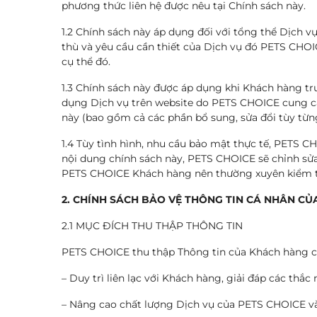
phương thức liên hệ được nêu tại Chính sách này.
1.2 Chính sách này áp dụng đối với tổng thể Dịch 
thù và yêu cầu cần thiết của Dịch vụ đó PETS CHOI
cụ thể đó.
1.3 Chính sách này được áp dụng khi Khách hàng tr
dụng Dịch vụ trên website do PETS CHOICE cung cấ
này (bao gồm cả các phần bổ sung, sửa đổi tùy từn
1.4 Tùy tình hình, nhu cầu bảo mật thực tế, PETS 
nội dung chính sách này, PETS CHOICE sẽ chỉnh sửa l
PETS CHOICE Khách hàng nên thường xuyên kiểm tra
2. CHÍNH SÁCH BẢO VỆ THÔNG TIN CÁ NHÂN C
2.1 MỤC ĐÍCH THU THẬP THÔNG TIN
PETS CHOICE thu thập Thông tin của Khách hàng chủ
– Duy trì liên lạc với Khách hàng, giải đáp các th
– Nâng cao chất lượng Dịch vụ của PETS CHOICE và/