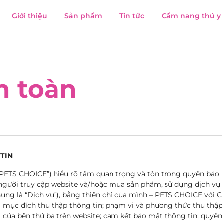
Giới thiệu
Sản phẩm
Tin tức
Cẩm nang thú y
n toàn
TIN
“PETS CHOICE”) hiểu rõ tầm quan trọng và tôn trọng quyền bảo m
người truy cập website và/hoặc mua sản phẩm, sử dụng dịch vụ
hung là “Dịch vụ”), bằng thiện chí của mình – PETS CHOICE với C
ục đích thu thập thông tin; phạm vi và phương thức thu thập t
ẩm của bên thứ ba trên website; cam kết bảo mật thông tin; quyề