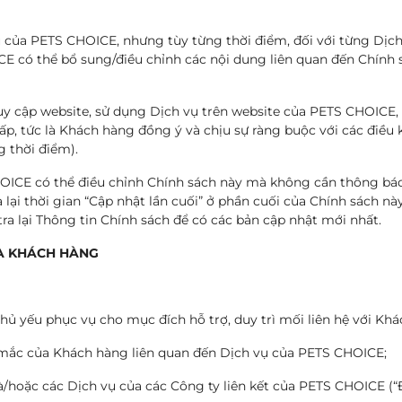
vụ của PETS CHOICE, nhưng tùy từng thời điểm, đối với từng Dịc
CE có thể bổ sung/điều chỉnh các nội dung liên quan đến Chính
uy cập website, sử dụng Dịch vụ trên website của PETS CHOICE, 
p, tức là Khách hàng đồng ý và chịu sự ràng buộc với các điề
g thời điểm).
CHOICE có thể điều chỉnh Chính sách này mà không cần thông bá
ại thời gian “Cập nhật lần cuối” ở phần cuối của Chính sách này,
 lại Thông tin Chính sách để có các bản cập nhật mới nhất.
ỦA KHÁCH HÀNG
 yếu phục vụ cho mục đích hỗ trợ, duy trì mối liên hệ với Khá
ắc mắc của Khách hàng liên quan đến Dịch vụ của PETS CHOICE;
hoặc các Dịch vụ của các Công ty liên kết của PETS CHOICE (“Đ