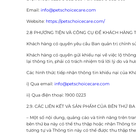
Email:
info@petschoicecare.com
Website:
https://petschoicecare.com/
2.8 PHƯƠNG TIỆN VÀ CÔNG CỤ ĐỂ KHÁCH HÀNG T
Khách hàng có quyền yêu cầu Ban quản trị chỉnh sử
Khách hàng có quyền gửi khiếu nại về việc lộ thôn
lại thông tin, phải có trách nhiệm trả lời lý do và
Các hình thức tiếp nhận thông tin khiếu nại của Kh
i) Qua email:
info@petschoicecare.com
ii) Qua điện thoại: 1900 0223
2.9. CÁC LIÊN KẾT VÀ SẢN PHẨM CỦA BÊN THỨ B
– Một số nội dung, quảng cáo và tính năng trên tr
bên thứ ba này có thể thu thập hoặc nhận Thông ti
tương tự và Thông tin này có thể được thu thập the