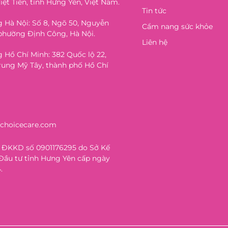
iệt Tiến, tỉnh Hưng Yên, Việt Nam.
Tin tức
 Hà Nội: Số 8, Ngõ 50, Nguyễn
Cẩm nang sức khỏe
phường Định Công, Hà Nội.
Liên hệ
 Hồ Chí Minh: 382 Quốc lộ 22,
ung Mỹ Tây, thành phố Hồ Chí
schoicecare.com
 ĐKKD số 0901176295 do Sở Kế
Đầu tư tỉnh Hưng Yên cấp ngày
.