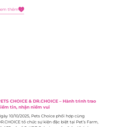
ay dịu dàng và nguồn yêu thương vô tận dành cho
Xem thêm
ia đình, cộng đồng,...
ETS CHOICE & DR.CHOICE – Hành trình trao
iềm tin, nhận niềm vui
gày 10/10/2025, Pets Choice phối hợp cùng
R.CHOICE tổ chức sự kiện đặc biệt tại Pet’s Farm,