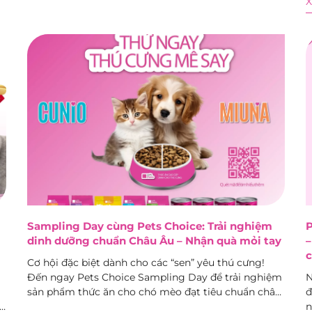
n
Sampling Day cùng Pets Choice: Trải nghiệm
P
dinh dưỡng chuẩn Châu Âu – Nhận quà mỏi tay
–
c
Cơ hội đặc biệt dành cho các “sen” yêu thú cưng!
Đến ngay Pets Choice Sampling Day để trải nghiệm
N
sản phẩm thức ăn cho chó mèo đạt tiêu chuẩn châu
đ
e
Âu, nhận ngay quà tặng hấp dẫn và tham gia nhiều
n