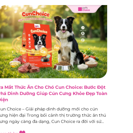
a Mắt Thức Ăn Cho Chó Cun Choice: Bước Đột
há Dinh Dưỡng Giúp Cún Cưng Khỏe Đẹp Toàn
iện
un Choice – Giải pháp dinh dưỡng mới cho cún
ưng hiện đại Trong bối cảnh thị trường thức ăn thú
ưng ngày càng đa dạng, Cun Choice ra đời với sứ
ệnh giải quyết những nỗi lo lớn nhất của người