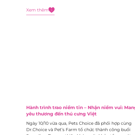
chính thức khởi động chuỗi sự kiện Sampling kết
Xem thêm
hợp chương trình khuyến mãi lớn nhất cuối...
Hành trình trao niềm tin – Nhận niềm vui: Man
yêu thương đến thú cưng Việt
Ngày 10/10 vừa qua, Pets Choice đã phối hợp cùng
Dr.Choice và Pet’s Farm tổ chức thành công buổi