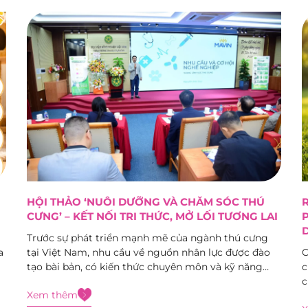
HỘI THẢO ‘NUÔI DƯỠNG VÀ CHĂM SÓC THÚ
R
CƯNG’ – KẾT NỐI TRI THỨC, MỞ LỐI TƯƠNG LAI
P
D
Trước sự phát triển mạnh mẽ của ngành thú cưng
a
tại Việt Nam, nhu cầu về nguồn nhân lực được đào
C
tạo bài bản, có kiến thức chuyên môn và kỹ năng
c
ho
thực hành ngày càng trở nên cấp thiết. Nhằm tạo
c
Xem thêm
diễn đàn học thuật, kết nối giữa...
m