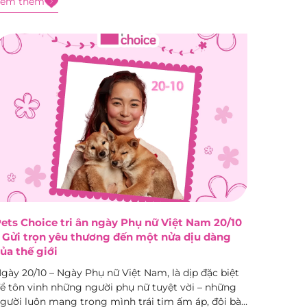
Xem thêm
uôi chó tại Việt Nam: tình trạng...
ets Choice tri ân ngày Phụ nữ Việt Nam 20/10
 Gửi trọn yêu thương đến một nửa dịu dàng
ủa thế giới
gày 20/10 – Ngày Phụ nữ Việt Nam, là dịp đặc biệt
ể tôn vinh những người phụ nữ tuyệt vời – những
gười luôn mang trong mình trái tim ấm áp, đôi bàn