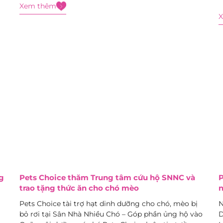
Xem thêm
hoạt động thú vị cùng boss! Duy...
t
g
g
Pets Choice thăm Trung tâm cứu hộ SNNC và
P
trao tặng thức ăn cho chó mèo
n
Pets Choice tài trợ hạt dinh dưỡng cho chó, mèo bị
N
bỏ rơi tại Sân Nhà Nhiều Chó – Góp phần ủng hộ vào
D