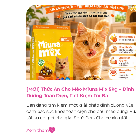
[MỚI] Thức Ăn Cho Mèo Miuna Mix 5kg – Dinh
Dưỡng Toàn Diện, Tiết Kiệm Tối Đa
Bạn đang tìm kiếm một giải pháp dinh dưỡng vừa
đảm bảo sức khỏe toàn diện cho chú mèo cưng, vừ
tối ưu chi phí cho gia đình? Pets Choice xin giới
thiệu siêu phẩm mới toanh vừa cập bến: Thức ăn c
Xem thêm
mèo Miuna Mix 5kg – dòng...