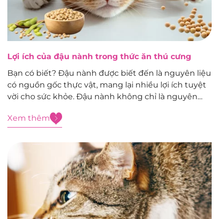
Lợi ích của đậu nành trong thức ăn thú cưng
Bạn có biết? Đậu nành được biết đến là nguyên liệu
có nguồn gốc thực vật, mang lại nhiều lợi ích tuyệt
vời cho sức khỏe. Đậu nành không chỉ là nguyên
liệu tốt cho con người mà còn là nguyên liệu tốt
Xem thêm
cho thú cưng. Trong những năm...