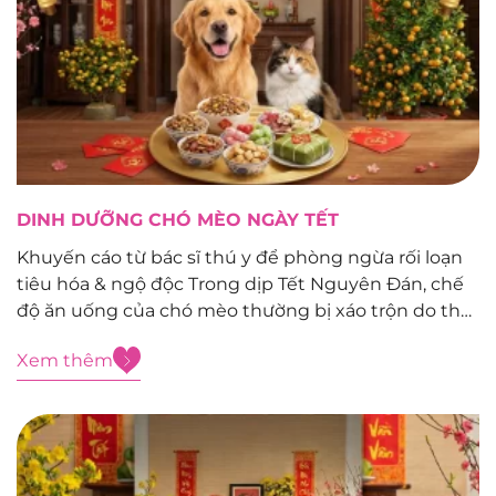
DINH DƯỠNG CHÓ MÈO NGÀY TẾT
Khuyến cáo từ bác sĩ thú y để phòng ngừa rối loạn
tiêu hóa & ngộ độc Trong dịp Tết Nguyên Đán, chế
độ ăn uống của chó mèo thường bị xáo trộn do thói
quen “ăn Tết cùng gia đình”. Tuy nhiên, hệ tiêu hóa
Xem thêm
của chó mèo...