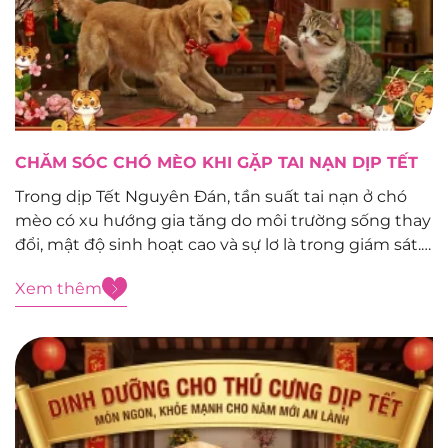
CHĂM SÓC CHÓ MÈO KHI GẶP TAI NẠN DỊP TẾT
Trong dịp Tết Nguyên Đán, tần suất tai nạn ở chó
mèo có xu hướng gia tăng do môi trường sống thay
đổi, mật độ sinh hoạt cao và sự lơ là trong giám sát.
Việc xử trí sơ cứu đúng cách trong giai đoạn đầu
Xem thêm
đóng vai trò...