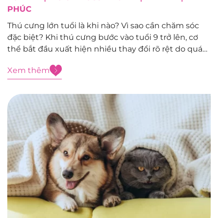
PHÚC
Thú cưng lớn tuổi là khi nào? Vì sao cần chăm sóc
đặc biệt? Khi thú cưng bước vào tuổi 9 trở lên, cơ
thể bắt đầu xuất hiện nhiều thay đổi rõ rệt do quá
trình lão hóa và khả năng miễn dịch ngày càng suy
Xem thêm
yếu. Đây...