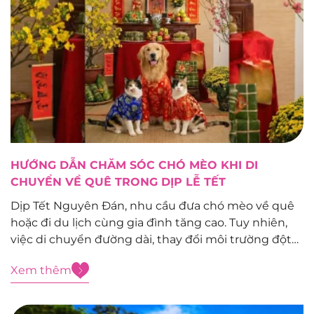
HƯỚNG DẪN CHĂM SÓC CHÓ MÈO KHI DI
CHUYỂN VỀ QUÊ TRONG DỊP LỄ TẾT
Dịp Tết Nguyên Đán, nhu cầu đưa chó mèo về quê
hoặc đi du lịch cùng gia đình tăng cao. Tuy nhiên,
việc di chuyển đường dài, thay đổi môi trường đột
ngột có thể khiến thú cưng stress, say xe, mất nước
Xem thêm
hoặc gặp tai nạn nếu chủ...