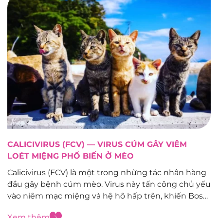
CALICIVIRUS (FCV) — VIRUS CÚM GÂY VIÊM
LOÉT MIỆNG PHỔ BIẾN Ở MÈO
Calicivirus (FCV) là một trong những tác nhân hàng
đầu gây bệnh cúm mèo. Virus này tấn công chủ yếu
vào niêm mạc miệng và hệ hô hấp trên, khiến Boss
đau đớn, bỏ ăn và suy nhược nhanh nếu không
Xem thêm