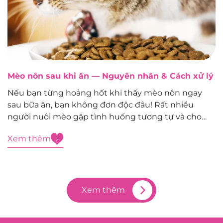
Mèo nôn sau khi ăn — Nguyên nhân & Cách xử lý
Nếu bạn từng hoảng hốt khi thấy mèo nôn ngay
sau bữa ăn, bạn không đơn độc đâu! Rất nhiều
người nuôi mèo gặp tình huống tương tự và cho
rằng nguyên nhân là do thức ăn mới.Tuy nhiên, trên
Xem thêm
thực tế, hành vi ăn uống và thói quen...
Xem thêm