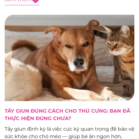
được chăm sóc kịp thời. Nguyên nhân gây...
TẨY GIUN ĐÚNG CÁCH CHO THÚ CƯNG: BẠN ĐÃ
THỰC HIỆN ĐÚNG CHƯA?
Tẩy giun định kỳ là việc cực kỳ quan trọng để bảo vệ
sức khỏe cho chó mèo — giúp bé ăn ngon hơn,