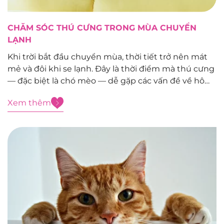
CHĂM SÓC THÚ CƯNG TRONG MÙA CHUYỂN
LẠNH
Khi trời bắt đầu chuyển mùa, thời tiết trở nên mát
mẻ và đôi khi se lạnh. Đây là thời điểm mà thú cưng
— đặc biệt là chó mèo — dễ gặp các vấn đề về hô
hấp, da và hệ miễn dịch. Vì vậy, các “Sen” cần...
Xem thêm