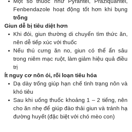
Một số thuốc như Pyrantel, Praziquantel,
Fenbendazole hoạt động tốt hơn khi bụng
trống
Giun dễ bị tiêu diệt hơn
Khi đói, giun thường di chuyển tìm thức ăn,
nên dễ tiếp xúc với thuốc
Nếu thú cưng ăn no, giun có thể ẩn sâu
trong niêm mạc ruột, làm giảm hiệu quả điều
trị
Ít nguy cơ nôn ói, rối loạn tiêu hóa
Dạ dày trống giúp hạn chế tình trạng nôn và
khó tiêu
Sau khi uống thuốc khoảng 1 – 2 tiếng, nên
cho ăn nhẹ để giúp đào thải giun và tránh hạ
đường huyết (đặc biệt với chó mèo con)