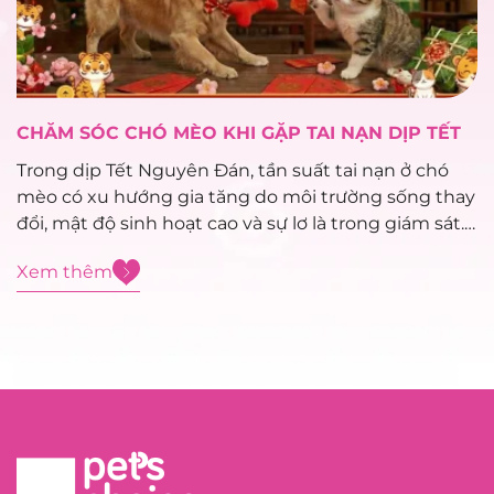
CHĂM SÓC CHÓ MÈO KHI GẶP TAI NẠN DỊP TẾT
Trong dịp Tết Nguyên Đán, tần suất tai nạn ở chó
mèo có xu hướng gia tăng do môi trường sống thay
đổi, mật độ sinh hoạt cao và sự lơ là trong giám sát.
Việc xử trí sơ cứu đúng cách trong giai đoạn đầu
Xem thêm
đóng vai trò...