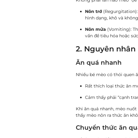
Không phải lần nào mèo “ọe”
Nôn trớ
(Regurgitation)
hình dạng, khô và không
Nôn mửa
(Vomiting): T
vấn đề tiêu hóa hoặc sứ
2. Nguyên nhân 
Ăn quá nhanh
Nhiều bé mèo có thói quen ăn 
Rất thích loại thức ăn mớ
Cảm thấy phải “cạnh tra
Khi ăn quá nhanh, mèo nuốt 
thấy mèo nôn ra thức ăn khô
Chuyển thức ăn qu