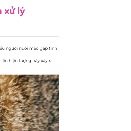
 xử lý
iều người nuôi mèo gặp tình
hiến hiện tượng này xảy ra.