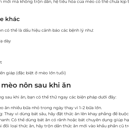
n mới mà không trộn dần, hệ tiêu hóa của mèo có thể chưa kịp t
ỏe khác
n có thể là dấu hiệu cảnh báo các bệnh lý như:
dạ dày
t
n giáp (đặc biệt ở mèo lớn tuổi)
i mèo nôn sau khi ăn
g sau khi ăn, bạn có thể thử ngay các biện pháp dưới đây:
o ăn nhiều bữa nhỏ trong ngày thay vì 1–2 bữa lớn.
: Thay vì dùng bát sâu, hãy đặt thức ăn lên khay phẳng để bu
anh: Có thể dùng bát ăn có rãnh hoặc bát chuyên dụng giúp hạn
hi đổi loại thức ăn, hãy trộn dần thức ăn mới vào khẩu phần cũ 