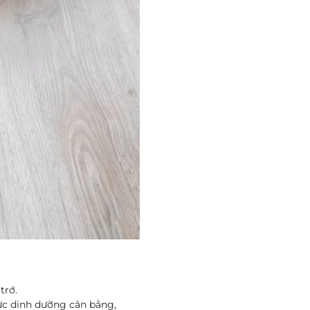
trớ.
ức dinh dưỡng cân bằng,