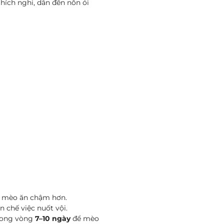
hích nghi, dẫn đến nôn ói
ộc mèo ăn chậm hơn.
 chế việc nuốt vội.
trong vòng
7–10 ngày
để mèo