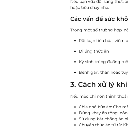
Nếu bạn vừa đổi sang thức ă
hoặc tiêu chảy nhẹ.
Các vấn đề sức kh
Trong một số trường hợp, nô
Rối loạn tiêu hóa, viêm 
Dị ứng thức ăn
Ký sinh trùng đường ruộ
Bệnh gan, thận hoặc tuyế
3. Cách xử lý kh
Nếu mèo chỉ nôn thỉnh thoản
Chia nhỏ bữa ăn: Cho mè
Dùng khay ăn rộng, nông
Sử dụng bát chống ăn nh
Chuyển thức ăn từ từ: K