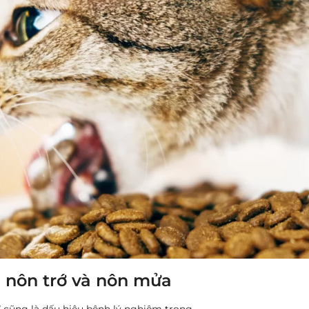
a nôn trớ và nôn mửa