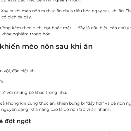
 cũng là dấu hiệu bệnh lý nghiêm trọng.
: Xảy ra khi mèo nôn ra thức ăn chưa tiêu hóa ngay sau khi ăn.
 có dịch dạ dày.
hường kèm theo dịch, bọt hoặc mật — đây là dấu hiệu cần chú ý v
c khỏe nghiêm trọng hơn.
khiến mèo nôn sau khi ăn
vội, đặc biệt khi:
i.
nh” với những bé khác trong nhà.
cả không khí cùng thức ăn, khiến bụng bị “đầy hơi” và dễ nôn n
 nguyên dạng, khả năng cao là do nôn trớ vì ăn nhanh.
á đột ngột