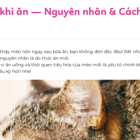
khi ăn — Nguyên nhân & Cách
 thấy mèo nôn ngay sau bữa ăn, bạn không đơn độc đâu! Rất nh
nguyên nhân là do thức ăn mới.
h vi ăn uống và thói quen tiêu hóa của mèo mới là yếu tố chính k
ểu kỹ hơn nhé!