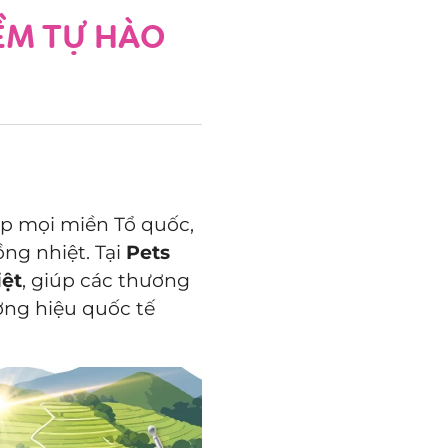
IỀM TỰ HÀO
ắp mọi miền Tổ quốc,
ồng nhiệt.
Tại
Pets
iệt
, giúp các thương
ơng hiệu quốc tế