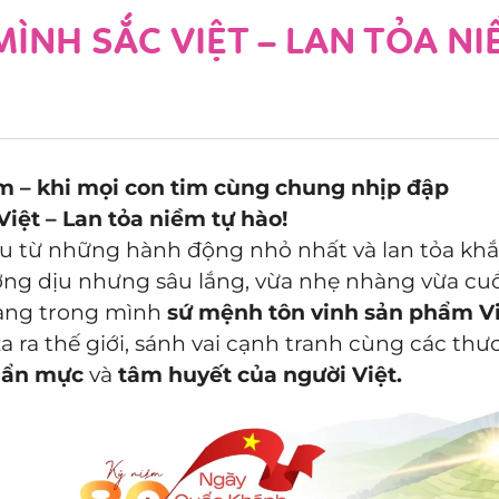
ÌNH SẮC VIỆT – LAN TỎA N
im – khi mọi con tim cùng chung nhịp đập
iệt – Lan tỏa niềm tự hào!
ầu từ những hành động nhỏ nhất và lan tỏa kh
ơng dịu nhưng sâu lắng, vừa nhẹ nhàng vừa cu
mang trong mình
sứ mệnh tôn vinh sản phẩm V
a ra thế giới, sánh vai cạnh tranh cùng các thư
uẩn mực
và
tâm huyết của người Việt.