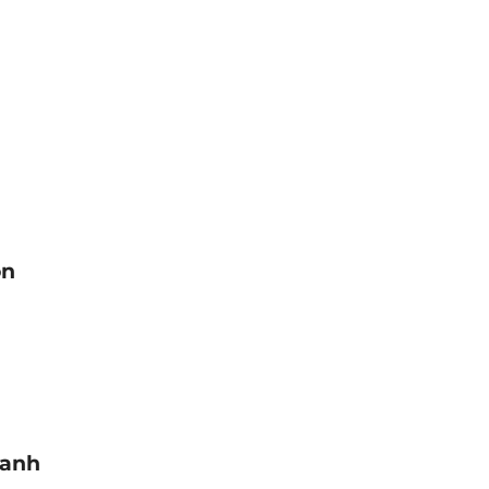
on
 anh