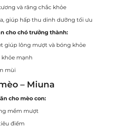
 xương và răng chắc khỏe
óa, giúp hấp thu dinh dưỡng tối ưu
ăn cho chó trưởng thành:
ệt giúp lông mượt và bóng khỏe
óa khỏe mạnh
ân mùi
 mèo – Miuna
 ăn cho mèo con:
lông mềm mượt
 tiêu điểm