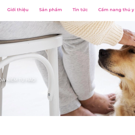
Giới thiệu
Sản phẩm
Tin tức
Cẩm nang thú y
TỎA NIỀM TỰ HÀO