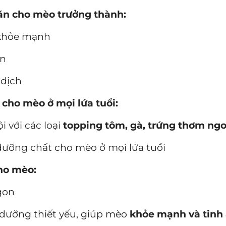
ăn cho mèo trưởng thành:
 khỏe mạnh
ân
 dịch
 cho mèo ở mọi lứa tuổi:
i với các loại
topping tôm, gà, trứng thơm ng
ưỡng chất cho mèo ở mọi lứa tuổi
ho mèo:
ngon
 dưỡng thiết yếu, giúp mèo
khỏe mạnh và tinh