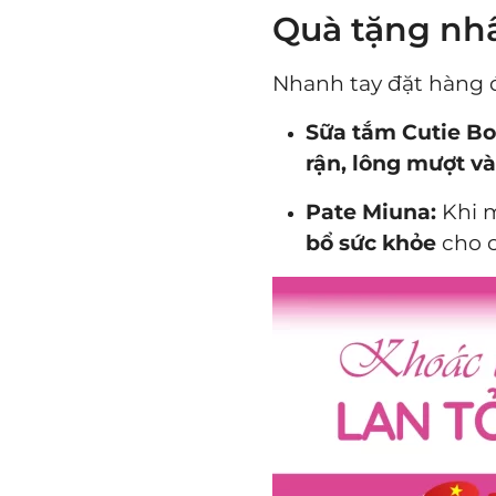
Quà tặng nhâ
Nhanh tay đặt hàng 
Sữa tắm Cutie Bo
rận, lông mượt v
Pate Miuna:
Khi m
bổ sức khỏe
cho c