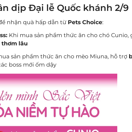
n dịp Đại lễ Quốc khánh 2/9
để nhận quà hấp dẫn từ
Pets Choice
:
ss:
Khi mua sản phẩm thức ăn cho chó Cunio, 
à thơm lâu
ua sản phẩm thức ăn cho mèo Miuna, hỗ trợ
b
ác boss mới ốm dậy