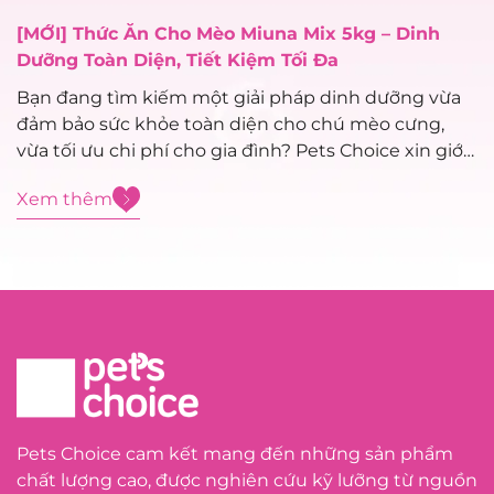
[MỚI] Thức Ăn Cho Mèo Miuna Mix 5kg – Dinh
Dưỡng Toàn Diện, Tiết Kiệm Tối Đa
Bạn đang tìm kiếm một giải pháp dinh dưỡng vừa
đảm bảo sức khỏe toàn diện cho chú mèo cưng,
vừa tối ưu chi phí cho gia đình? Pets Choice xin giới
thiệu siêu phẩm mới toanh vừa cập bến: Thức ăn
Xem thêm
cho mèo Miuna Mix 5kg – dòng...
Pets Choice cam kết mang đến những sản phẩm
chất lượng cao, được nghiên cứu kỹ lưỡng từ nguồn