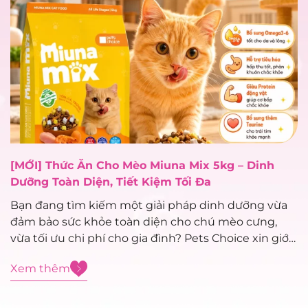
[MỚI] Thức Ăn Cho Mèo Miuna Mix 5kg – Dinh
Dưỡng Toàn Diện, Tiết Kiệm Tối Đa
Bạn đang tìm kiếm một giải pháp dinh dưỡng vừa
đảm bảo sức khỏe toàn diện cho chú mèo cưng,
vừa tối ưu chi phí cho gia đình? Pets Choice xin giới
thiệu siêu phẩm mới toanh vừa cập bến: Thức ăn
Xem thêm
cho mèo Miuna Mix 5kg – dòng...