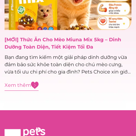
[MỚI] Thức Ăn Cho Mèo Miuna Mix 5kg – Dinh
Dưỡng Toàn Diện, Tiết Kiệm Tối Đa
Bạn đang tìm kiếm một giải pháp dinh dưỡng vừa
đảm bảo sức khỏe toàn diện cho chú mèo cưng,
vừa tối ưu chi phí cho gia đình? Pets Choice xin giới
thiệu siêu phẩm mới toanh vừa cập bến: Thức ăn
Xem thêm
cho mèo Miuna Mix 5kg – dòng...