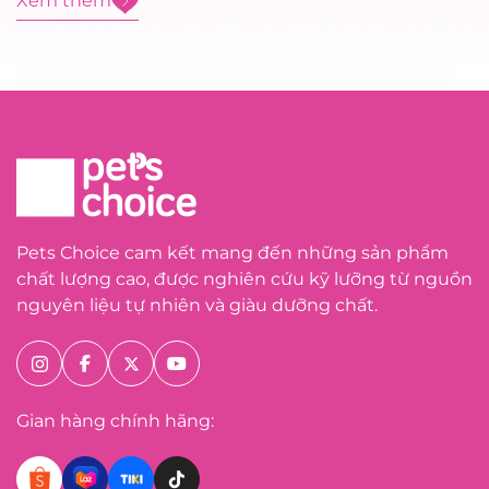
Xem thêm
cho mèo Miuna Mix 5kg – dòng...
Pets Choice cam kết mang đến những sản phẩm
chất lượng cao, được nghiên cứu kỹ lưỡng từ nguồn
nguyên liệu tự nhiên và giàu dưỡng chất.
Gian hàng chính hãng: