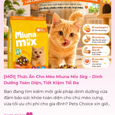
[MỚI] Thức Ăn Cho Mèo Miuna Mix 5kg – Dinh
Dưỡng Toàn Diện, Tiết Kiệm Tối Đa
Bạn đang tìm kiếm một giải pháp dinh dưỡng vừa
đảm bảo sức khỏe toàn diện cho chú mèo cưng,
vừa tối ưu chi phí cho gia đình? Pets Choice xin giới
thiệu siêu phẩm mới toanh vừa cập bến: Thức ăn