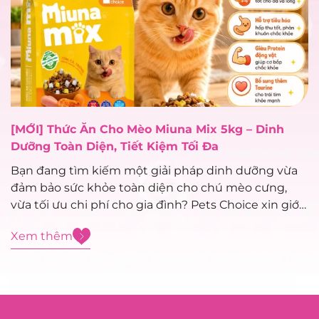
[MỚI] Thức Ăn Cho Mèo Miuna Mix 5kg – Dinh
Dưỡng Toàn Diện, Tiết Kiệm Tối Đa
Bạn đang tìm kiếm một giải pháp dinh dưỡng vừa
đảm bảo sức khỏe toàn diện cho chú mèo cưng,
vừa tối ưu chi phí cho gia đình? Pets Choice xin giới
thiệu siêu phẩm mới toanh vừa cập bến: Thức ăn
Xem thêm
cho mèo Miuna Mix 5kg – dòng...