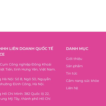
TNHH LIÊN DOANH QUỐC TẾ
DANH MỤC
CE
Giới thiệu
, Cụm Công nghiệp Đông Khoái
Sản phẩm
iệt Tiến, tỉnh Hưng Yên, Việt Nam.
Tin tức
 Hà Nội: Số 8, Ngõ 50, Nguyễn
Cẩm nang sức khỏe
phường Định Công, Hà Nội.
Liên hệ
 Hồ Chí Minh: 382 Quốc lộ 22,
ung Mỹ Tây, thành phố Hồ Chí