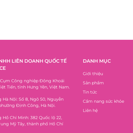
TNHH LIÊN DOANH QUỐC TẾ
DANH MỤC
CE
Giới thiệu
, Cụm Công nghiệp Đông Khoái
Sản phẩm
iệt Tiến, tỉnh Hưng Yên, Việt Nam.
Tin tức
 Hà Nội: Số 8, Ngõ 50, Nguyễn
Cẩm nang sức khỏe
phường Định Công, Hà Nội.
Liên hệ
 Hồ Chí Minh: 382 Quốc lộ 22,
ung Mỹ Tây, thành phố Hồ Chí