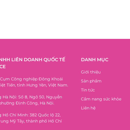
TNHH LIÊN DOANH QUỐC TẾ
DANH MỤC
CE
Giới thiệu
, Cụm Công nghiệp Đông Khoái
Sản phẩm
iệt Tiến, tỉnh Hưng Yên, Việt Nam.
Tin tức
 Hà Nội: Số 8, Ngõ 50, Nguyễn
Cẩm nang sức khỏe
phường Định Công, Hà Nội.
Liên hệ
 Hồ Chí Minh: 382 Quốc lộ 22,
ung Mỹ Tây, thành phố Hồ Chí