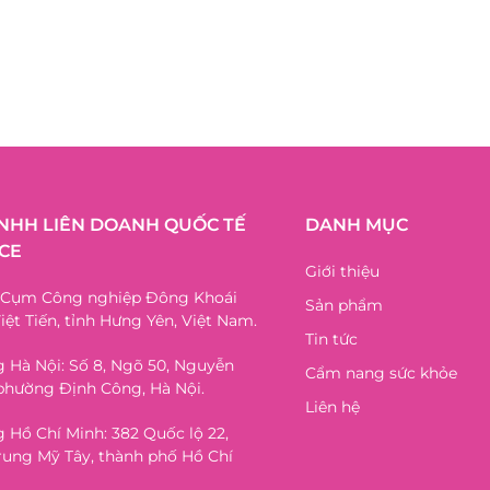
TNHH LIÊN DOANH QUỐC TẾ
DANH MỤC
CE
Giới thiệu
, Cụm Công nghiệp Đông Khoái
Sản phẩm
iệt Tiến, tỉnh Hưng Yên, Việt Nam.
Tin tức
 Hà Nội: Số 8, Ngõ 50, Nguyễn
Cẩm nang sức khỏe
phường Định Công, Hà Nội.
Liên hệ
 Hồ Chí Minh: 382 Quốc lộ 22,
ung Mỹ Tây, thành phố Hồ Chí