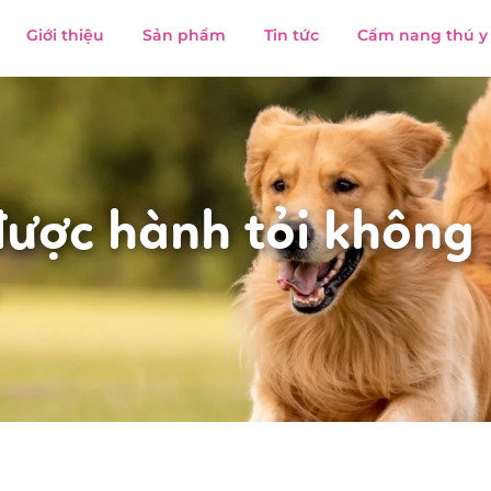
Giới thiệu
Sản phẩm
Tin tức
Cẩm nang thú y
ược hành tỏi không