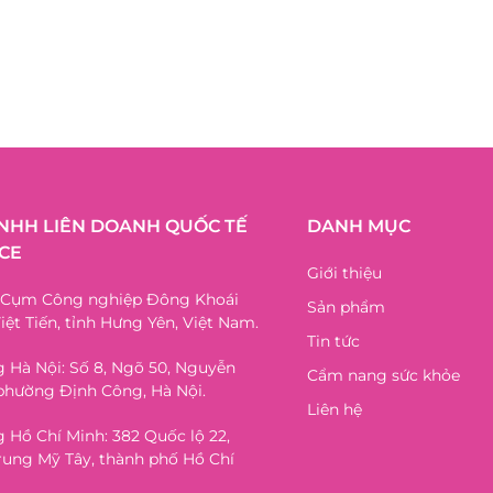
TNHH LIÊN DOANH QUỐC TẾ
DANH MỤC
CE
Giới thiệu
, Cụm Công nghiệp Đông Khoái
Sản phẩm
iệt Tiến, tỉnh Hưng Yên, Việt Nam.
Tin tức
 Hà Nội: Số 8, Ngõ 50, Nguyễn
Cẩm nang sức khỏe
phường Định Công, Hà Nội.
Liên hệ
 Hồ Chí Minh: 382 Quốc lộ 22,
ung Mỹ Tây, thành phố Hồ Chí