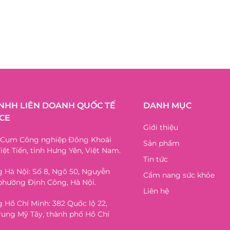
TNHH LIÊN DOANH QUỐC TẾ
DANH MỤC
CE
Giới thiệu
, Cụm Công nghiệp Đông Khoái
Sản phẩm
iệt Tiến, tỉnh Hưng Yên, Việt Nam.
Tin tức
 Hà Nội: Số 8, Ngõ 50, Nguyễn
Cẩm nang sức khỏe
phường Định Công, Hà Nội.
Liên hệ
 Hồ Chí Minh: 382 Quốc lộ 22,
ung Mỹ Tây, thành phố Hồ Chí