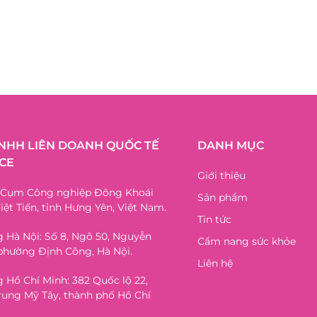
TNHH LIÊN DOANH QUỐC TẾ
DANH MỤC
CE
Giới thiệu
, Cụm Công nghiệp Đông Khoái
Sản phẩm
iệt Tiến, tỉnh Hưng Yên, Việt Nam.
Tin tức
 Hà Nội: Số 8, Ngõ 50, Nguyễn
Cẩm nang sức khỏe
phường Định Công, Hà Nội.
Liên hệ
 Hồ Chí Minh: 382 Quốc lộ 22,
ung Mỹ Tây, thành phố Hồ Chí