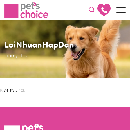
LoiNhuanHapDan
Trang chủ
Not found.