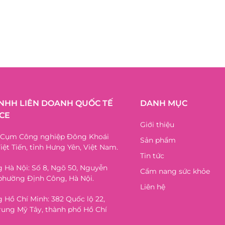
TNHH LIÊN DOANH QUỐC TẾ
DANH MỤC
CE
Giới thiệu
, Cụm Công nghiệp Đông Khoái
Sản phẩm
iệt Tiến, tỉnh Hưng Yên, Việt Nam.
Tin tức
 Hà Nội: Số 8, Ngõ 50, Nguyễn
Cẩm nang sức khỏe
phường Định Công, Hà Nội.
Liên hệ
 Hồ Chí Minh: 382 Quốc lộ 22,
ung Mỹ Tây, thành phố Hồ Chí