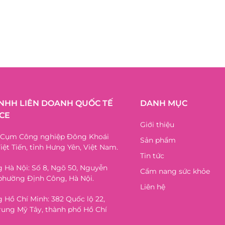
TNHH LIÊN DOANH QUỐC TẾ
DANH MỤC
CE
Giới thiệu
, Cụm Công nghiệp Đông Khoái
Sản phẩm
iệt Tiến, tỉnh Hưng Yên, Việt Nam.
Tin tức
 Hà Nội: Số 8, Ngõ 50, Nguyễn
Cẩm nang sức khỏe
phường Định Công, Hà Nội.
Liên hệ
 Hồ Chí Minh: 382 Quốc lộ 22,
ung Mỹ Tây, thành phố Hồ Chí