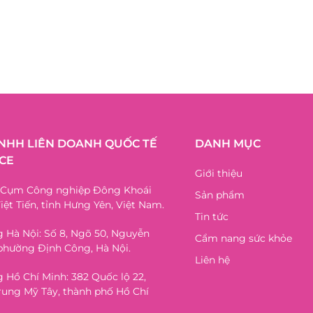
TNHH LIÊN DOANH QUỐC TẾ
DANH MỤC
CE
Giới thiệu
, Cụm Công nghiệp Đông Khoái
Sản phẩm
iệt Tiến, tỉnh Hưng Yên, Việt Nam.
Tin tức
 Hà Nội: Số 8, Ngõ 50, Nguyễn
Cẩm nang sức khỏe
phường Định Công, Hà Nội.
Liên hệ
 Hồ Chí Minh: 382 Quốc lộ 22,
ung Mỹ Tây, thành phố Hồ Chí