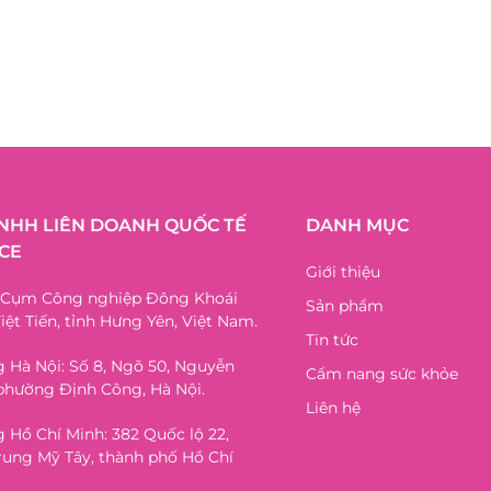
TNHH LIÊN DOANH QUỐC TẾ
DANH MỤC
CE
Giới thiệu
, Cụm Công nghiệp Đông Khoái
Sản phẩm
iệt Tiến, tỉnh Hưng Yên, Việt Nam.
Tin tức
 Hà Nội: Số 8, Ngõ 50, Nguyễn
Cẩm nang sức khỏe
phường Định Công, Hà Nội.
Liên hệ
 Hồ Chí Minh: 382 Quốc lộ 22,
ung Mỹ Tây, thành phố Hồ Chí