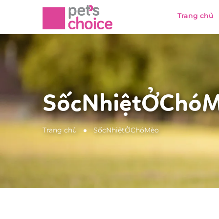
Trang chủ
SốcNhiệtỞChó
Trang chủ
SốcNhiệtỞChóMèo