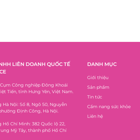
TNHH LIÊN DOANH QUỐC TẾ
DANH MỤC
CE
Giới thiệu
, Cụm Công nghiệp Đông Khoái
Sản phẩm
iệt Tiến, tỉnh Hưng Yên, Việt Nam.
Tin tức
 Hà Nội: Số 8, Ngõ 50, Nguyễn
Cẩm nang sức khỏe
phường Định Công, Hà Nội.
Liên hệ
 Hồ Chí Minh: 382 Quốc lộ 22,
ung Mỹ Tây, thành phố Hồ Chí