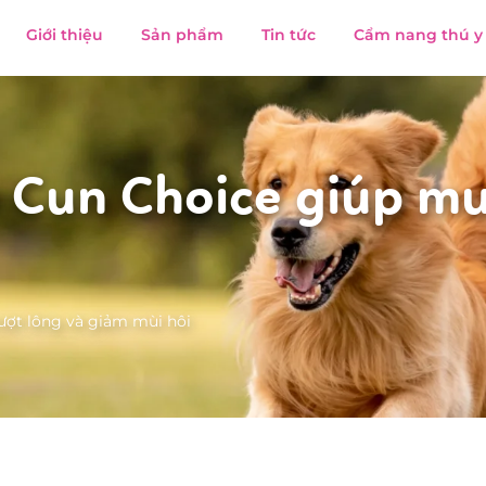
Giới thiệu
Sản phẩm
Tin tức
Cẩm nang thú y
 Cun Choice giúp mư
ượt lông và giảm mùi hôi