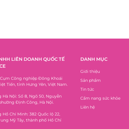
TNHH LIÊN DOANH QUỐC TẾ
DANH MỤC
CE
Giới thiệu
, Cụm Công nghiệp Đông Khoái
Sản phẩm
iệt Tiến, tỉnh Hưng Yên, Việt Nam.
Tin tức
 Hà Nội: Số 8, Ngõ 50, Nguyễn
Cẩm nang sức khỏe
phường Định Công, Hà Nội.
Liên hệ
 Hồ Chí Minh: 382 Quốc lộ 22,
ung Mỹ Tây, thành phố Hồ Chí