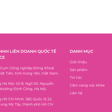
TNHH LIÊN DOANH QUỐC TẾ
DANH MỤC
CE
Giới thiệu
, Cụm Công nghiệp Đông Khoái
Sản phẩm
iệt Tiến, tỉnh Hưng Yên, Việt Nam.
Tin tức
 Hà Nội: Số 8, Ngõ 50, Nguyễn
Cẩm nang sức khỏe
phường Định Công, Hà Nội.
Liên hệ
 Hồ Chí Minh: 382 Quốc lộ 22,
ung Mỹ Tây, thành phố Hồ Chí