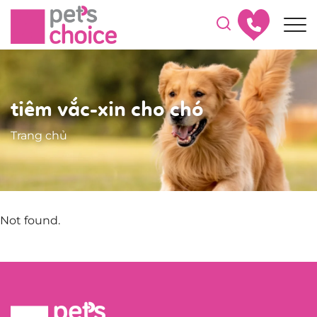
tiêm vắc-xin cho chó
Trang chủ
Not found.