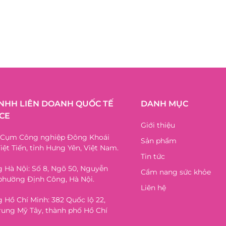
TNHH LIÊN DOANH QUỐC TẾ
DANH MỤC
CE
Giới thiệu
, Cụm Công nghiệp Đông Khoái
Sản phẩm
iệt Tiến, tỉnh Hưng Yên, Việt Nam.
Tin tức
 Hà Nội: Số 8, Ngõ 50, Nguyễn
Cẩm nang sức khỏe
phường Định Công, Hà Nội.
Liên hệ
 Hồ Chí Minh: 382 Quốc lộ 22,
ung Mỹ Tây, thành phố Hồ Chí