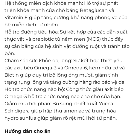
Hệ thống miễn dịch khỏe mạnh: Hỗ trợ sự phát
triển khỏe mạnh của chó bằng Betaglucan và
Vitamin E giúp tăng cường khả năng phòng vệ của
hệ miễn dịch tự nhiên.
Hỗ trợ đường tiêu hóa: Sự kết hợp của các dẫn xuất
thực vật và prebiotic từ nấm men (MOS) thúc đẩy
sự cân bằng của hệ sinh vật đường ruột và tránh táo
bón.
Chăm sóc sức khỏe da, lông: Sự kết hợp thiết yếu
các axit béo Omega-3 và Omega-6, kẽm hữu cơ và
Biotin giúp duy trì bộ lông óng mượt, giảm tình
trạng rụng lông và tăng cường hàng rào bảo vệ da.
Hỗ trợ chức năng não bộ: Công thức giàu axit béo
Omega-3 hỗ trợ chức năng não cho chó của bạn.
Giảm mùi hôi phân: Bổ sung chiết xuất Yucca
Schidigera giúp hấp thụ amoniac và trung hòa
hydro sunfua giúp giảm rõ rệt mùi hôi từ phân.
Hướng dẫn cho ăn