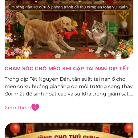
CHĂM SÓC CHÓ MÈO KHI GẶP TAI NẠN DỊP TẾT
Trong dịp Tết Nguyên Đán, tần suất tai nạn ở chó
mèo có xu hướng gia tăng do môi trường sống thay
đổi, mật độ sinh hoạt cao và sự lơ là trong giám sát.
Việc xử trí sơ cứu đúng cách trong giai đoạn đầu
Xem thêm
đóng vai trò...