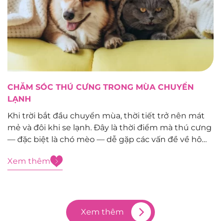
CHĂM SÓC THÚ CƯNG TRONG MÙA CHUYỂN
LẠNH
Khi trời bắt đầu chuyển mùa, thời tiết trở nên mát
mẻ và đôi khi se lạnh. Đây là thời điểm mà thú cưng
— đặc biệt là chó mèo — dễ gặp các vấn đề về hô
hấp, da và hệ miễn dịch. Vì vậy, các “Sen” cần...
Xem thêm
Xem thêm