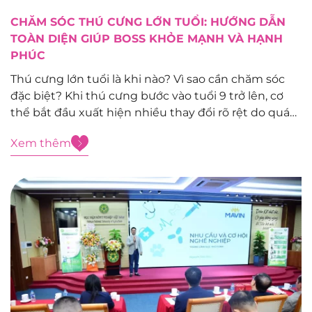
CHĂM SÓC THÚ CƯNG LỚN TUỔI: HƯỚNG DẪN
TOÀN DIỆN GIÚP BOSS KHỎE MẠNH VÀ HẠNH
PHÚC
Thú cưng lớn tuổi là khi nào? Vì sao cần chăm sóc
đặc biệt? Khi thú cưng bước vào tuổi 9 trở lên, cơ
thể bắt đầu xuất hiện nhiều thay đổi rõ rệt do quá
trình lão hóa và khả năng miễn dịch ngày càng suy
Xem thêm
yếu. Đây...