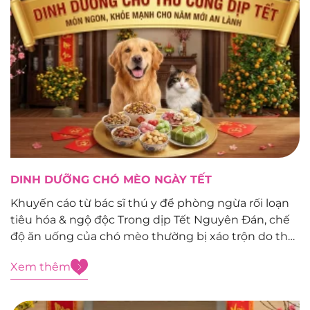
DINH DƯỠNG CHÓ MÈO NGÀY TẾT
Khuyến cáo từ bác sĩ thú y để phòng ngừa rối loạn
tiêu hóa & ngộ độc Trong dịp Tết Nguyên Đán, chế
độ ăn uống của chó mèo thường bị xáo trộn do thói
quen “ăn Tết cùng gia đình”. Tuy nhiên, hệ tiêu hóa
Xem thêm
của chó mèo...