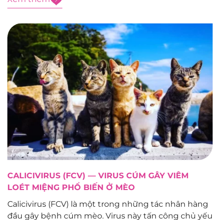
hoặc gặp tai nạn nếu chủ...
CALICIVIRUS (FCV) — VIRUS CÚM GÂY VIÊM
LOÉT MIỆNG PHỔ BIẾN Ở MÈO
Calicivirus (FCV) là một trong những tác nhân hàng
đầu gây bệnh cúm mèo. Virus này tấn công chủ yếu