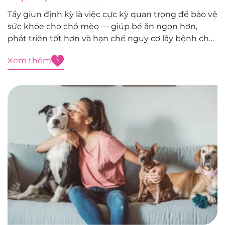
Tẩy giun định kỳ là việc cực kỳ quan trọng để bảo vệ
sức khỏe cho chó mèo — giúp bé ăn ngon hơn,
phát triển tốt hơn và hạn chế nguy cơ lây bệnh cho
con người. Nhưng tẩy giun thế nào mới đúng cách,
Xem thêm
là phù hợp, ...