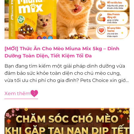
[MỚI] Thức Ăn Cho Mèo Miuna Mix 5kg – Dinh
Dưỡng Toàn Diện, Tiết Kiệm Tối Đa
Bạn đang tìm kiếm một giải pháp dinh dưỡng vừa
đảm bảo sức khỏe toàn diện cho chú mèo cưng,
vừa tối ưu chi phí cho gia đình? Pets Choice xin giới
thiệu siêu phẩm mới toanh vừa cập bến: Thức ăn
Xem thêm
cho mèo Miuna Mix 5kg – dòng...