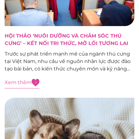
HỘI THẢO ‘NUÔI DƯỠNG VÀ CHĂM SÓC THÚ
CƯNG’ – KẾT NỐI TRI THỨC, MỞ LỐI TƯƠNG LAI
Trước sự phát triển mạnh mẽ của ngành thú cưng
tại Việt Nam, nhu cầu về nguồn nhân lực được đào
tạo bài bản, có kiến thức chuyên môn và kỹ năng
thực hành ngày càng trở nên cấp thiết. Nhằm tạo
Xem thêm
diễn đàn học thuật, kết nối giữa...