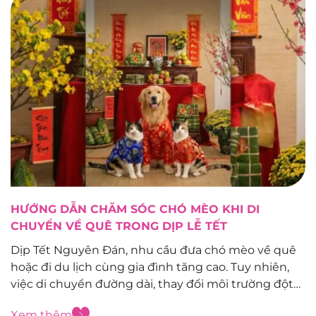
HƯỚNG DẪN CHĂM SÓC CHÓ MÈO KHI DI
CHUYỂN VỀ QUÊ TRONG DỊP LỄ TẾT
Dịp Tết Nguyên Đán, nhu cầu đưa chó mèo về quê
hoặc đi du lịch cùng gia đình tăng cao. Tuy nhiên,
việc di chuyển đường dài, thay đổi môi trường đột
ngột có thể khiến thú cưng stress, say xe, mất nước
Xem thêm