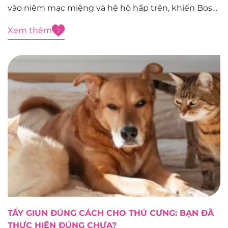
vào niêm mạc miệng và hệ hô hấp trên, khiến Boss
đau đớn, bỏ ăn và suy nhược nhanh nếu không
Xem thêm
được chăm sóc kịp thời. Nguyên nhân gây...
TẨY GIUN ĐÚNG CÁCH CHO THÚ CƯNG: BẠN ĐÃ
THỰC HIỆN ĐÚNG CHƯA?