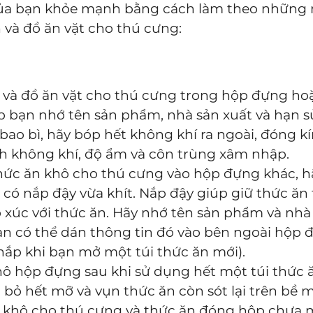
ủa bạn khỏe mạnh bằng cách làm theo những 
 và đồ ăn vặt cho thú cưng:
 và đồ ăn vặt cho thú cưng trong hộp đựng hoặ
p bạn nhớ tên sản phẩm, nhà sản xuất và hạn 
bao bì, hãy bóp hết không khí ra ngoài, đóng kí
h không khí, độ ẩm và côn trùng xâm nhập.
hức ăn khô cho thú cưng vào hộp đựng khác, 
 có nắp đậy vừa khít. Nắp đậy giúp giữ thức ăn
 xúc với thức ăn. Hãy nhớ tên sản phẩm và nhà 
ạn có thể dán thông tin đó vào bên ngoài hộp
ắp khi bạn mở một túi thức ăn mới).
hô hộp đựng sau khi sử dụng hết một túi thức
ại bỏ hết mỡ và vụn thức ăn còn sót lại trên bề
 khô cho thú cưng và thức ăn đóng hộp chưa m