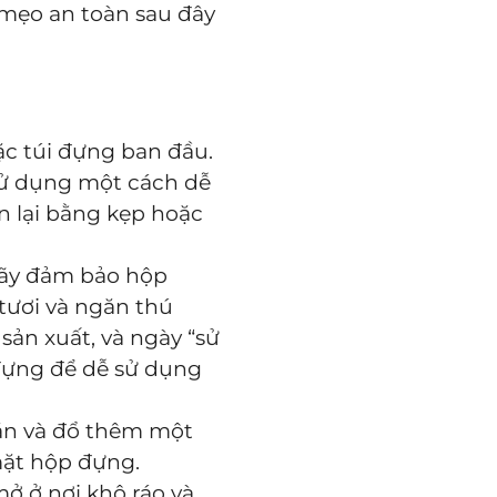
mẹo an toàn sau đây
c túi đựng ban đầu.
sử dụng một cách dễ
n lại bằng kẹp hoặc
hãy đảm bảo hộp
 tươi và ngăn thú
sản xuất, và ngày “sử
 đựng để dễ sử dụng
 ăn và đổ thêm một
 mặt hộp đựng.
ở ở nơi khô ráo và