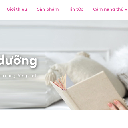
Giới thiệu
Sản phẩm
Tin tức
Cẩm nang thú y
 dưỡng
thú cưng đúng cách