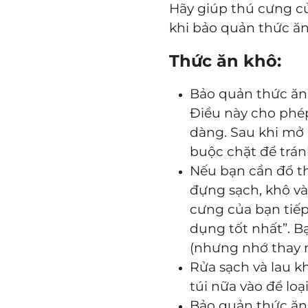
Hãy giúp thú cưng c
khi bảo quản thức ăn
Thức ăn khô:
Bảo quản thức ăn
Điều này cho phé
dàng. Sau khi mở 
buộc chặt để trán
Nếu bạn cần đổ t
đựng sạch, khô và
cưng của bạn tiếp
dụng tốt nhất”. B
(nhưng nhớ thay n
Rửa sạch và lau k
túi nữa vào để lo
Bảo quản thức ăn