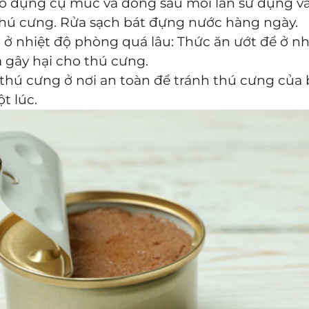
khô dụng cụ múc và đong sau mỗi lần sử dụng v
thú cưng. Rửa sạch bát đựng nước hàng ngày.
ở nhiệt độ phòng quá lâu: Thức ăn ướt để ở n
và gây hại cho thú cưng.
 thú cưng ở nơi an toàn để tránh thú cưng của
t lúc.