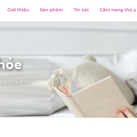
Giới thiệu
Sản phẩm
Tin tức
Cẩm nang thú y
hỏe
rong mùa đông