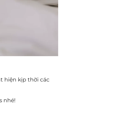
 hiện kịp thời các
s nhé!