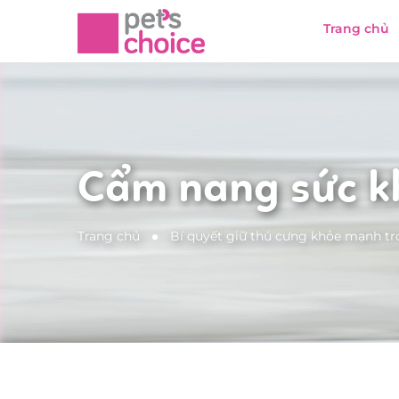
Trang chủ
Cẩm nang sức k
Trang chủ
Bí quyết giữ thú cưng khỏe mạnh t