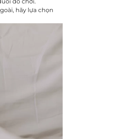
uổi đồ chơi.
ngoài, hãy lựa chọn
.