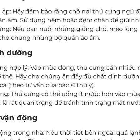
 áp: Hãy đảm bảo rằng chỗ nơi thú cưng ngủ đ
hăn ám. Sử dụng nệm hoặc đệm chân để giữ nhi
ưng: Nếu bạn nuôi những giống chó, mèo lông 
ị cho chúng những bộ quần áo ám.
nh dưỡng
ng hợp lý: Vào mùa đông, thú cưng cần nhiều 
cơ thể. Hãy cho chúng ăn đầy đủ chất dinh dưỡ
á (theo tư vấn của bác sĩ thú y).
g: Thú cưng có thể uống ít nước hơn vào mùa 
là rất quan trọng để tránh tình trạng mất nướ
 vận động
ng trong nhà: Nếu thời tiết bên ngoài quá lạn