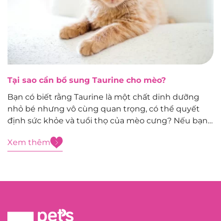
Tại sao cần bổ sung Taurine cho mèo?
Bạn có biết rằng Taurine là một chất dinh dưỡng
nhỏ bé nhưng vô cùng quan trọng, có thể quyết
định sức khỏe và tuổi thọ của mèo cưng? Nếu bạn
chưa từng nghe về Taurine hoặc không rõ tại sao
Xem thêm
cần bổ sung Taurine cho mèo, bài viết...