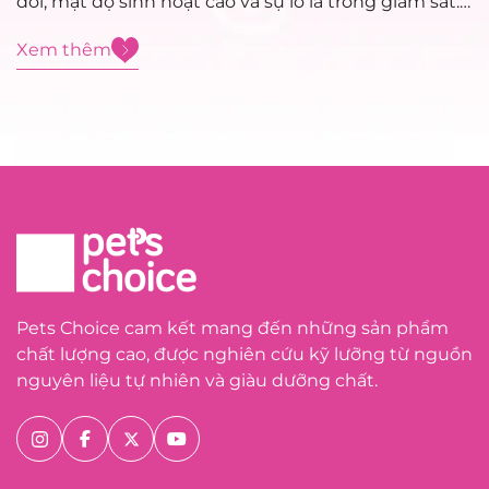
đổi, mật độ sinh hoạt cao và sự lơ là trong giám sát.
Việc xử trí sơ cứu đúng cách trong giai đoạn đầu
Xem thêm
đóng vai trò...
Pets Choice cam kết mang đến những sản phẩm
chất lượng cao, được nghiên cứu kỹ lưỡng từ nguồn
nguyên liệu tự nhiên và giàu dưỡng chất.