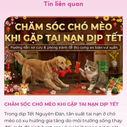
Tin liên quan
CHĂM SÓC CHÓ MÈO KHI GẶP TAI NẠN DỊP TẾT
Trong dịp Tết Nguyên Đán, tần suất tai nạn ở chó
mèo có xu hướng gia tăng do môi trường sống thay