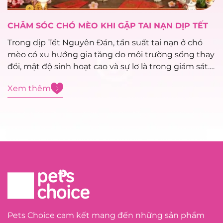
CHĂM SÓC CHÓ MÈO KHI GẶP TAI NẠN DỊP TẾT
Trong dịp Tết Nguyên Đán, tần suất tai nạn ở chó
mèo có xu hướng gia tăng do môi trường sống thay
đổi, mật độ sinh hoạt cao và sự lơ là trong giám sát.
Việc xử trí sơ cứu đúng cách trong giai đoạn đầu
Xem thêm
đóng vai trò...
Pets Choice cam kết mang đến những sản phẩm