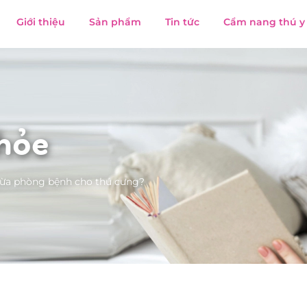
Giới thiệu
Sản phẩm
Tin tức
Cẩm nang thú y
hỏe
gừa phòng bệnh cho thú cưng?