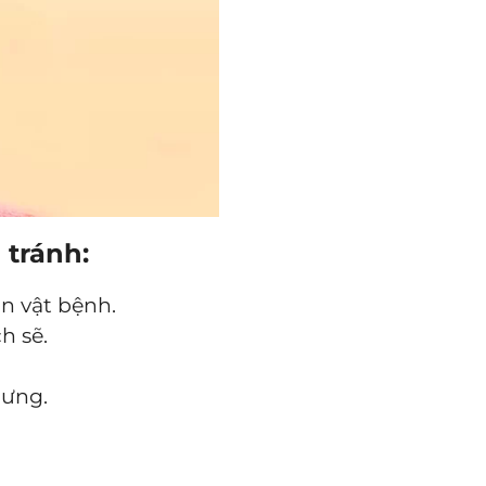
 tránh:
n vật bệnh.
h sẽ.
cưng.