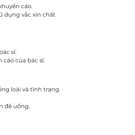
khuyến cáo.
sử dụng vắc xin chất
ác sĩ.
 cáo của bác sĩ.
ng loài và tình trạng
h để uống.