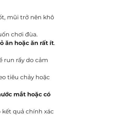
t, mũi trở nên khô
uốn chơi đùa.
ỏ ăn hoặc ăn rất ít
.
hể run rẩy do cảm
eo tiêu chảy hoặc
nước mắt hoặc có
 kết quả chính xác