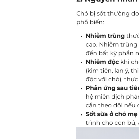
Chó bị sốt thường d
phổ biến:
Nhiễm trùng
thườ
cao. Nhiễm trùng 
đến bất kỳ phần n
Nhiễm độc
khi ch
(kim tiền, lan ý, 
độc với chó), thực
Phản ứng sau ti
hệ miễn dịch phả
cần theo dõi nếu 
Sốt sữa ở chó mẹ
trình cho con bú