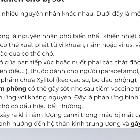
o nhiều nguyên nhân khác nhau. Dưới đây là m
ng là nguyên nhân phổ biến nhất khiến nhiệt 
có thể xuất phát từ vi khuẩn, nấm hoặc virus, 
ào của cơ thể chó.
ó của bạn tiếp xúc hoặc nuốt phải các chất độ
thiên điểu…), thuốc dành cho người (paracetamol
 phẩm chứa Xylitol (kẹo cao su, bơ đậu phộng),
êm phòng
có thể gây sốt nhẹ sau tiêm vaccine 
n ứng với kháng nguyên. Đây là phản ứng bình
chó có dấu hiệu bất thường.
xảy ra khi hàm lượng canxi trong máu bị mất 
, ảnh hưởng đến hệ thần kinh trung ương và
gâ