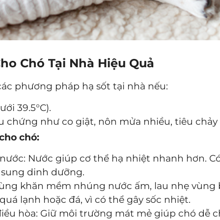
Cho Chó Tại Nhà Hiệu Quả
ác phương pháp hạ sốt tại nhà nếu:
ưới 39.5°C).
u chứng như co giật, nôn mửa nhiều, tiêu chảy 
cho chó:
nước: Nước giúp cơ thể hạ nhiệt nhanh hơn. C
 sung dinh dưỡng.
Dùng khăn mềm nhúng nước ấm, lau nhẹ vùng b
uá lạnh hoặc đá, vì có thể gây sốc nhiệt.
iều hòa: Giữ môi trường mát mẻ giúp chó dễ c