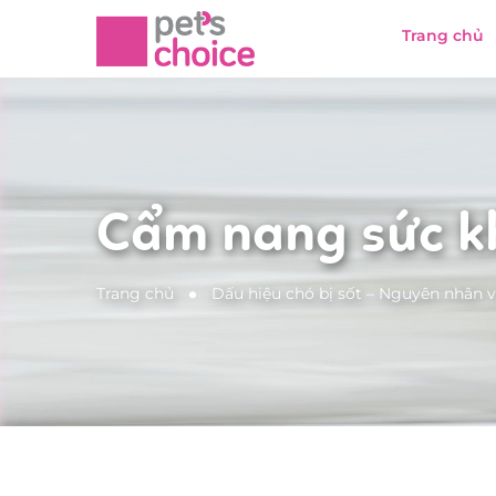
Trang chủ
Cẩm nang sức k
Trang chủ
Dấu hiệu chó bị sốt – Nguyên nhân v