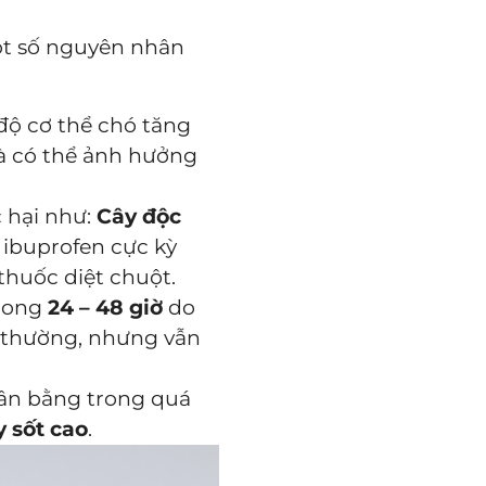
ột số nguyên nhân
độ cơ thể chó tăng
và có thể ảnh hưởng
c hại như:
Cây độc
, ibuprofen cực kỳ
 thuốc diệt chuột.
trong
24 – 48 giờ
do
 thường, nhưng vẫn
cân bằng trong quá
y sốt cao
.