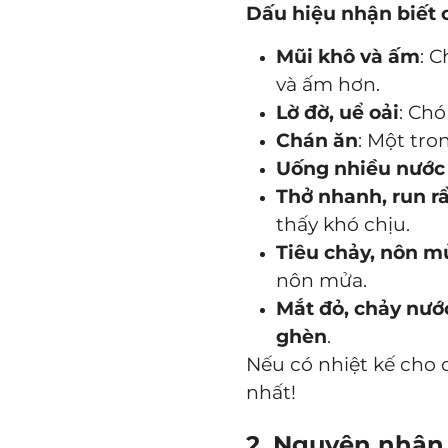
Dấu hiệu nhận biết c
Mũi khô và ấm
: 
và ấm hơn.
Lờ đờ, uể oải
: Ch
Chán ăn
: Một tro
Uống nhiều nước
Thở nhanh, run r
thấy khó chịu.
Tiêu chảy, nôn m
nôn mửa.
Mắt đỏ, chảy nướ
ghèn
.
Nếu có nhiệt kế cho 
nhất!
2. Nguyên nhân 