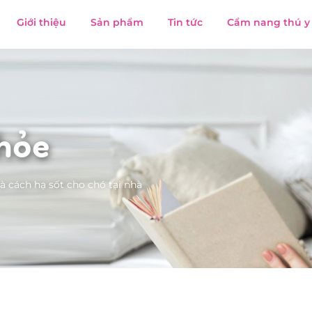
Giới thiệu
Sản phẩm
Tin tức
Cẩm nang thú y
hỏe
à cách hạ sốt cho chó tại nhà