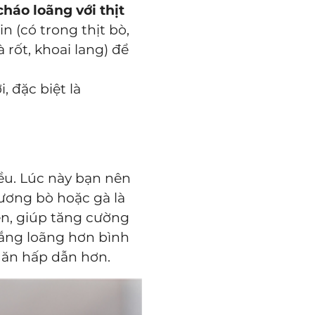
cháo loãng với thịt
n (có trong thịt bò,
à rốt, khoai lang) để
 đặc biệt là
u. Lúc này bạn nên
ương bò hoặc gà là
en, giúp tăng cường
rắng loãng hơn bình
c ăn hấp dẫn hơn.