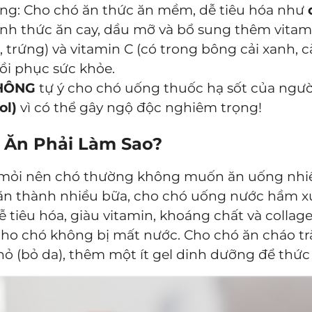
ng: Cho chó ăn thức ăn mềm, dễ tiêu hóa như
ánh thức ăn cay, dầu mỡ và bổ sung thêm vitami
cá, trứng) và vitamin C (có trong bông cải xanh, c
ồi phục sức khỏe.
HÔNG
tự ý cho chó uống thuốc hạ sốt của người,
ol)
vì có thể gây ngộ độc nghiêm trọng!
ỏ Ăn Phải Làm Sao?
mỏi nên chó thường không muốn ăn uống nhiề
ăn thành nhiều bữa, cho chó uống nước hầm x
tiêu hóa, giàu vitamin, khoáng chất và collag
cho chó không bị mất nước. Cho chó ăn cháo t
nhỏ (bỏ da), thêm một ít gel dinh dưỡng để thứ