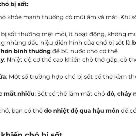
hó bị sốt:
Chó khỏe mạnh thường có mũi ẩm và mát. Khi số
ó bị sốt thường mệt mỏi, ít hoạt động, không m
ng những dấu hiệu điển hình của chó bị sốt là
b
 hơn bình thường
để bù nước cho cơ thể.
ẩy
: Nhiệt độ cơ thể cao khiến chó thở gấp, có t
ửa
: Một số trường hợp chó bị sốt có thể kèm th
c mắt nhiều
: Sốt có thể làm mắt chó
đỏ, chảy 
chó, bạn có thể
đo nhiệt độ qua hậu môn
để có
khiến chó bị sốt