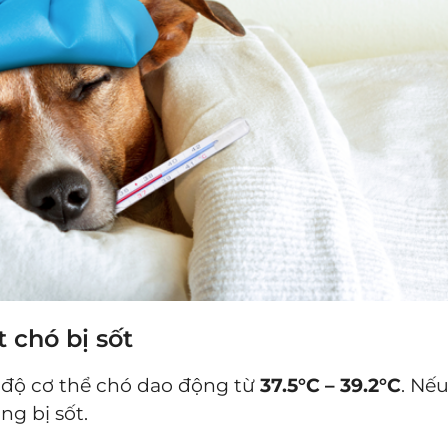
t chó bị sốt
 độ cơ thể chó dao động từ
37.5°C – 39.2°C
. Nế
ng bị sốt.