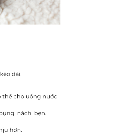
kéo dài.
ó thể cho uống nước
ụng, nách, bẹn.
hịu hơn.