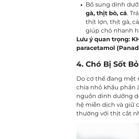
Bổ sung dinh dưỡ
gà, thịt bò, cá
. Tr
thịt lợn, thịt gà, 
giúp chó nhanh h
Lưu ý quan trọng:
K
paracetamol (Panad
4. Chó Bị Sốt B
Do cơ thể đang mệt 
chia nhỏ khẩu phần 
nguồn dinh dưỡng dễ 
hệ miễn dịch và giữ 
thường với thịt cắt 