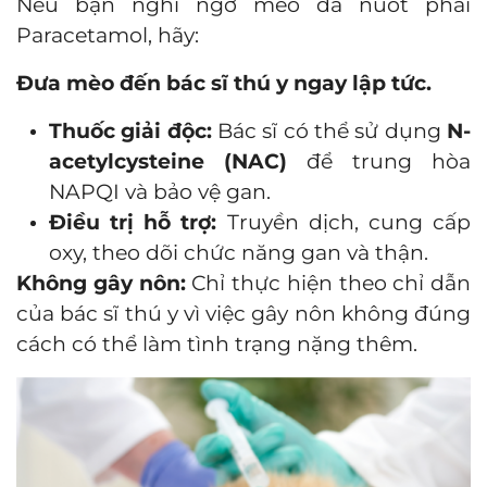
Nếu bạn nghi ngờ mèo đã nuốt phải
Paracetamol, hãy:
Đưa mèo đến bác sĩ thú y ngay lập tức.
Thuốc giải độc:
Bác sĩ có thể sử dụng
N-
acetylcysteine (NAC)
để trung hòa
NAPQI và bảo vệ gan.
Điều trị hỗ trợ:
Truyền dịch, cung cấp
oxy, theo dõi chức năng gan và thận.
Không gây nôn:
Chỉ thực hiện theo chỉ dẫn
của bác sĩ thú y vì việc gây nôn không đúng
cách có thể làm tình trạng nặng thêm.