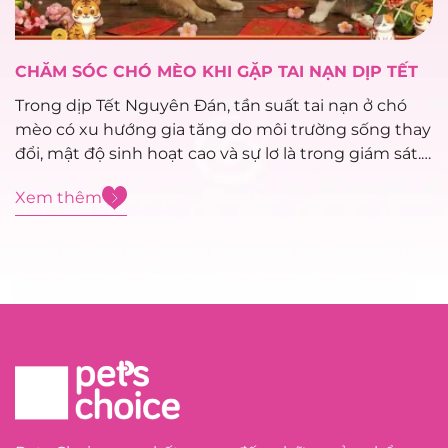
CHĂM SÓC CHÓ MÈO KHI GẶP TAI NẠN DỊP TẾT
Trong dịp Tết Nguyên Đán, tần suất tai nạn ở chó
mèo có xu hướng gia tăng do môi trường sống thay
đổi, mật độ sinh hoạt cao và sự lơ là trong giám sát.
Việc xử trí sơ cứu đúng cách trong giai đoạn đầu
Xem thêm
đóng vai trò...