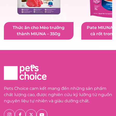
Thức ăn cho Mèo trưởng
Pate MIUNA c
thành MIUNA – 350g
cà rốt trong
Pets Choice cam kết mang đến những sản phẩm
chất lượng cao, được nghiên cứu kỹ lưỡng từ nguồn
nguyên liệu tự nhiên và giàu dưỡng chất.