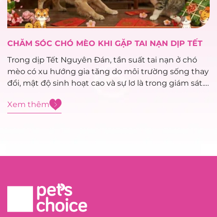
CHĂM SÓC CHÓ MÈO KHI GẶP TAI NẠN DỊP TẾT
Trong dịp Tết Nguyên Đán, tần suất tai nạn ở chó
mèo có xu hướng gia tăng do môi trường sống thay
đổi, mật độ sinh hoạt cao và sự lơ là trong giám sát.
Việc xử trí sơ cứu đúng cách trong giai đoạn đầu
Xem thêm
đóng vai trò...