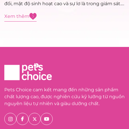
đổi, mật độ sinh hoạt cao và sự lơ là trong giám sát.
Việc xử trí sơ cứu đúng cách trong giai đoạn đầu
Xem thêm
đóng vai trò...
Pets Choice cam kết mang đến những sản phẩm
chất lượng cao, được nghiên cứu kỹ lưỡng từ nguồn
nguyên liệu tự nhiên và giàu dưỡng chất.