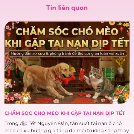
Tin liên quan
CHĂM SÓC CHÓ MÈO KHI GẶP TAI NẠN DỊP TẾT
Trong dịp Tết Nguyên Đán, tần suất tai nạn ở chó
mèo có xu hướng gia tăng do môi trường sống thay