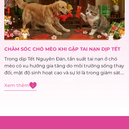
CHĂM SÓC CHÓ MÈO KHI GẶP TAI NẠN DỊP TẾT
Trong dịp Tết Nguyên Đán, tần suất tai nạn ở chó
mèo có xu hướng gia tăng do môi trường sống thay
đổi, mật độ sinh hoạt cao và sự lơ là trong giám sát.
Việc xử trí sơ cứu đúng cách trong giai đoạn đầu
Xem thêm
đóng vai trò...