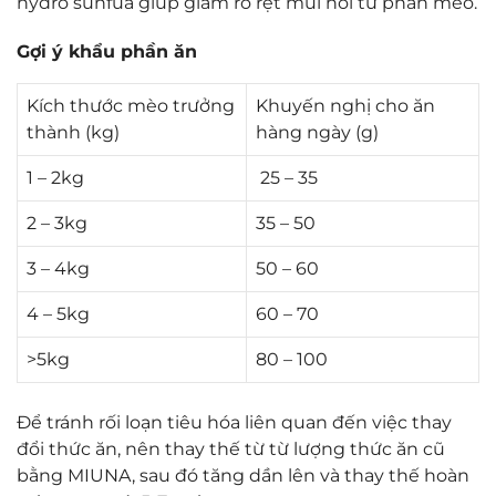
hydro sunfua giúp giảm rõ rệt mùi hôi từ phân mèo.
Gợi ý khẩu phần ăn
Kích thước mèo trưởng
Khuyến nghị cho ăn
thành (kg)
hàng ngày (g)
1 – 2kg
25 – 35
2 – 3kg
35 – 50
3 – 4kg
50 – 60
4 – 5kg
60 – 70
>5kg
80 – 100
Để tránh rối loạn tiêu hóa liên quan đến việc thay
đổi thức ăn, nên thay thế từ từ lượng thức ăn cũ
bằng MIUNA, sau đó tăng dần lên và thay thế hoàn