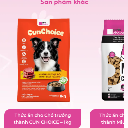
Sản phẩm khác
Thức ăn cho Chó trưởng
Thức ăn cho
thành CUN CHOICE – 1kg
thành Miu C