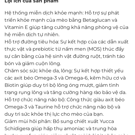
Lợi ích của sản phẩm
Hệ thống miễn dịch khỏe mạnh: Hỗ trợ sự phát
triển khỏe mạnh của mèo bằng Betaglucan và
Vitamin E giúp tăng cường khả năng phòng vệ của
hệ miễn dịch tự nhiên.
Hỗ trợ đường tiêu hóa: Sự kết hợp của các dẫn xuất
thực vật và prebiotic từ nấm men (MOS) thúc đẩy
sự cân bằng của hệ sinh vật đường ruột, tránh táo
bón và giảm cuộn lông.
Chăm sóc sức khỏe da, lông: Sự kết hợp thiết yếu
các axit béo Omega-3 và Omega-6, kẽm hữu cơ và
Biotin giúp duy trì bộ lông óng mượt, giảm tình
trạng rụng lông và tăng cường hàng rào bảo vệ da.
Hỗ trợ chức năng não bộ: Công thức giàu axit béo
Omega-3 và Taurine hỗ trợ chức năng não bộ và
duy trì sức khỏe thị lực cho mèo của bạn.
Giảm mùi hôi phân: Bổ sung chiết xuất Yucca
Schidigera giúp hấp thụ amoniac và trung hòa