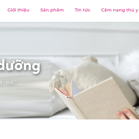
Giới thiệu
Sản phẩm
Tin tức
Cẩm nang thú y
 dưỡng
ần biết?