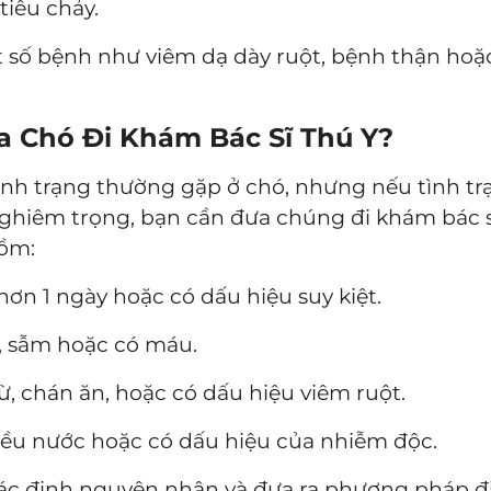
iêu chảy.
t số bệnh như viêm dạ dày ruột, bệnh thận hoặ
a Chó Đi Khám Bác Sĩ Thú Y?
tình trạng thường gặp ở chó, nhưng nếu tình tr
ghiêm trọng, bạn cần đưa chúng đi khám bác sĩ
gồm:
hơn 1 ngày hoặc có dấu hiệu suy kiệt.
 sẫm hoặc có máu.
ừ, chán ăn, hoặc có dấu hiệu viêm ruột.
ều nước hoặc có dấu hiệu của nhiễm độc.
 xác định nguyên nhân và đưa ra phương pháp đi