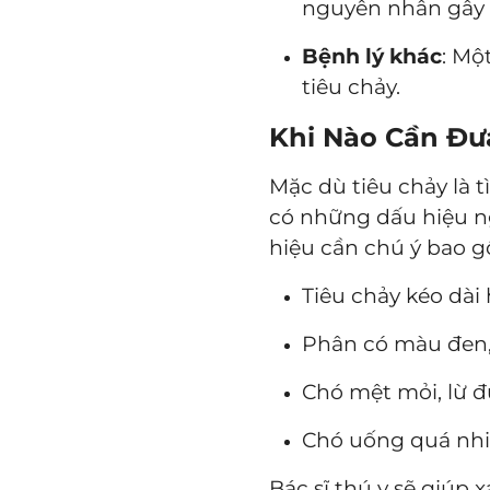
nguyên nhân gây t
Bệnh lý khác
: Mộ
tiêu chảy.
Khi Nào Cần Đư
Mặc dù tiêu chảy là 
có những dấu hiệu n
hiệu cần chú ý bao 
Tiêu chảy kéo dài 
Phân có màu đen,
Chó mệt mỏi, lừ đ
Chó uống quá nhi
Bác sĩ thú y sẽ giúp