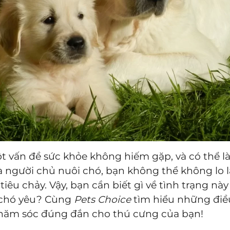
ột vấn đề sức khỏe không hiếm gặp, và có thể l
à người chủ nuôi chó, bạn không thể không lo 
iêu chảy. Vậy, bạn cần biết gì về tình trạng nà
 chó yêu? Cùng
Pets Choice
tìm hiểu những điều
chăm sóc đúng đắn cho thú cưng của bạn!