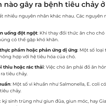
nào gây ra bệnh tiêu chảy ở
 rất nhiều nguyên nhân khác nhau. Các nguyên
ăn uống đột ngột
: Khi thay đổi thức ăn cho ch
húng có thể gặp khó khăn.
thực phẩm hoặc phản ứng dị ứng
: Một số loạ
hông hợp với hệ tiêu hóa của chó.
i thiu hoặc rác thải
: Việc chó ăn phải đồ ăn h
ra tiêu chảy.
khuẩn
: Một số vi khuẩn như Salmonella, E. coli 
tiêu chảy.
c ký sinh trùng như giun đũa, giun móc, hay Gia