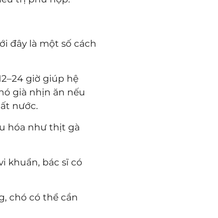
ới đây là một số cách
2–24 giờ giúp hệ
hó già nhịn ăn nếu
ất nước.
êu hóa như thịt gà
vi khuẩn, bác sĩ có
g, chó có thể cần