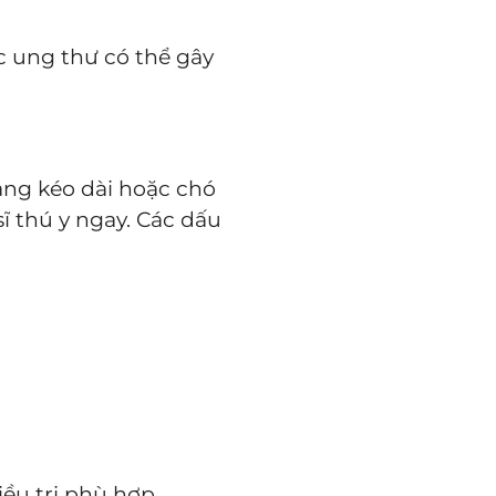
c ung thư có thể gây
ạng kéo dài hoặc chó
 thú y ngay. Các dấu
ều trị phù hợp.