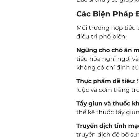
Các Biện Pháp Đ
Mỗi trường hợp tiêu 
điều trị phổ biến:
Ngừng cho chó ăn mộ
tiêu hóa nghỉ ngơi v
không có chỉ định củ
Thực phẩm dễ tiêu
:
luộc và cơm trắng tr
Tẩy giun và thuốc k
thể kê thuốc tẩy giu
Truyền dịch tĩnh mạc
truyền dịch để bổ sun