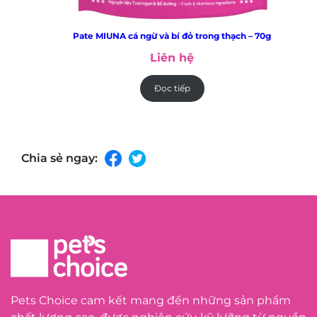
Pate MIUNA cá ngừ và bí đỏ trong thạch – 70g
Liên hệ
Đọc tiếp
Chia sẻ ngay:
Pets Choice cam kết mang đến những sản phẩm